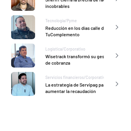
incobrables
Tecnología
/
Pyme
Reducción en los días calle de 
TuComplemento
Logística
/
Corporativo
Wisetrack transformó su gestión 
de cobranza
Servicios financieros
/
Corporativo
La estrategia de Servipag para 
aumentar la recaudación