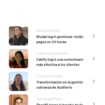
Servicios
/
Pyme
Blulab logró gestionar recibir 
pagos en 24 horas.
Logística
/
Corporativo
Cabify logró una comunicación 
más efectiva a los clientes
Consultoria
/
Pyme
Transformación en la gestión de 
cobranza de Auditeris
Tecnología
/
Pyme
Sheriff cierra la brecha de facturas 