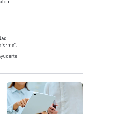
itan 
as, 
aforma”.
yudarte 