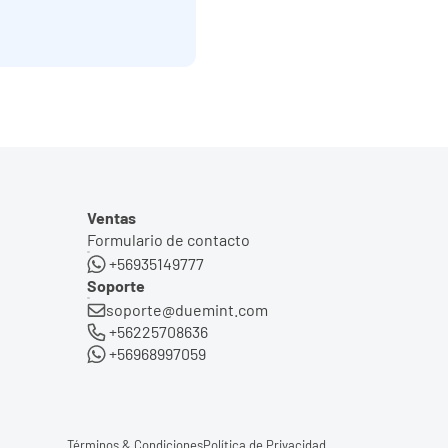
Ventas
Formulario de contacto
 +56935149777
Soporte
soporte@duemint.com
 +56225708636
 +56968997059
Términos & Condiciones
Política de Privacidad