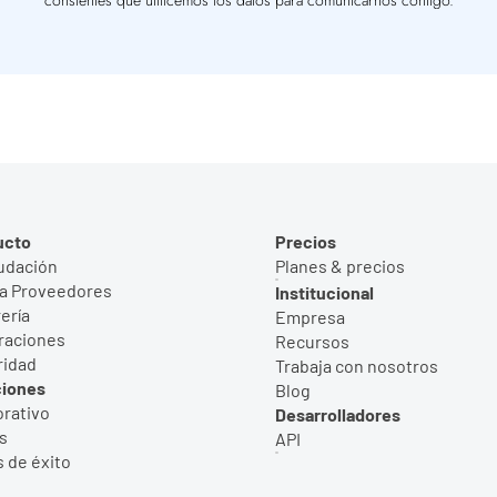
consientes que utilicemos los datos para comunicarnos contigo.
ucto
Precios
udación
Planes & precios
a Proveedores
Institucional
ería
Empresa
raciones
Recursos
ridad
Trabaja con nosotros
ciones
Blog
rativo
Desarrolladores
s
API
 de éxito