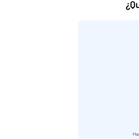
¿Qu
Hac