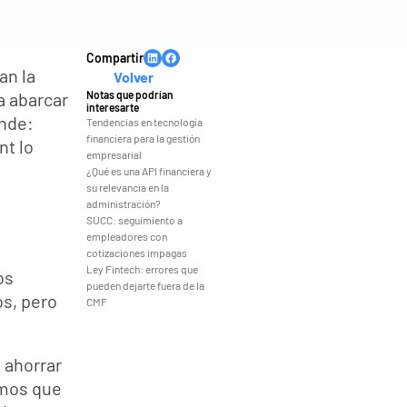
Compartir
n la 
Volver
abarcar  
Notas que podrían 
interesarte
nde: 
Tendencias en tecnología 
financiera para la gestión 
t lo 
empresarial
¿Qué es una API financiera y 
su relevancia en la 
administración?
SUCC: seguimiento a 
empleadores con 
cotizaciones impagas
Ley Fintech: errores que 
s 
pueden dejarte fuera de la 
s, pero 
CMF
ahorrar 
mos que 