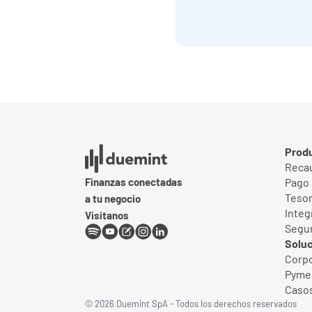
Prod
Reca
Finanzas conectadas
Pago 
Tesor
a tu negocio
Integ
Visítanos
Segu
Solu
Corpo
Pyme
Casos
© 2026 Duemint SpA - Todos los derechos reservados