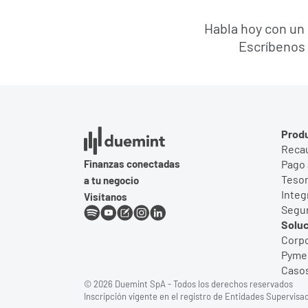
Habla hoy con un 
Escríbenos 
Prod
Reca
Finanzas conectadas
Pago 
Tesor
a tu negocio
Integ
Visítanos
Segu
Solu
Corpo
Pyme
Casos
© 2026 Duemint SpA - Todos los derechos reservados
Inscripción vigente en el registro de Entidades Supervisad