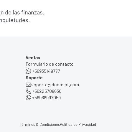
n de las finanzas.
inquietudes.
Ventas
Formulario de contacto
 +56935149777
Soporte
soporte@duemint.com
 +56225708636
 +56968997059
Términos & Condiciones
Política de Privacidad