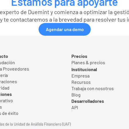
Estamos para apoyarte
experto de Duemint y comienza a optimizar la gestió
y te contactaremos a la brevedad para resolver tus 
Agendar una demo
ucto
Precios
udación
Planes & precios
a Proveedores
Institucional
ería
Empresa
raciones
Recursos
ridad
Trabaja con nosotros
ciones
Blog
rativo
Desarrolladores
s
API
 de éxito
as de la Unidad de Análisis Financiero (UAF)