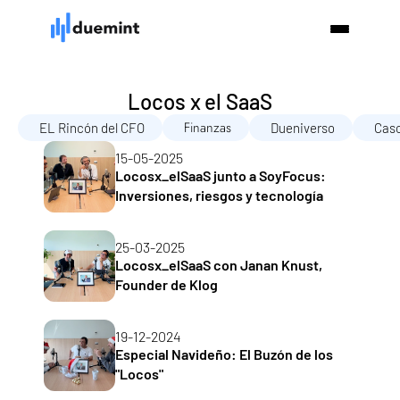
Locos x el SaaS
Finanzas
EL Rincón del CFO
Dueniverso
Caso
15-05-2025
Locosx_elSaaS junto a SoyFocus: 
Inversiones, riesgos y tecnología
25-03-2025
Locosx_elSaaS con Janan Knust, 
Founder de Klog
19-12-2024
Especial Navideño: El Buzón de los 
"Locos"