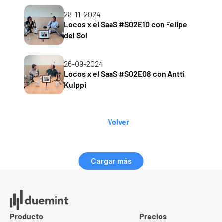
28-11-2024
Locos x el SaaS #S02E10 con Felipe 
del Sol
26-09-2024
Locos x el SaaS #S02E08 con Antti 
Kulppi
Volver
Cargar más
Producto
Precios